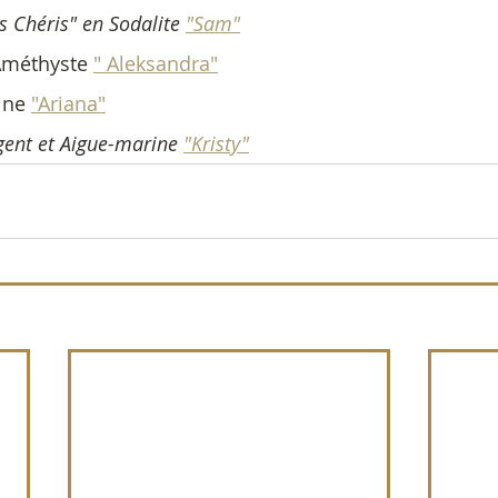
s Chéris" en Sodalite 
"Sam"
Améthyste 
" Aleksandra"
ine 
"Ariana"
rgent et Aigue-marine 
"Kristy"