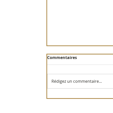
Commentaires
Rédigez un commentaire...
L'améthyste une pierre
incontournable