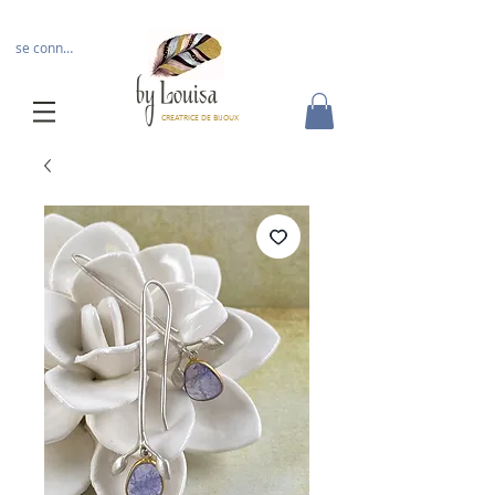
se connecter
by Louisa
CREATRICE DE BIJOUX